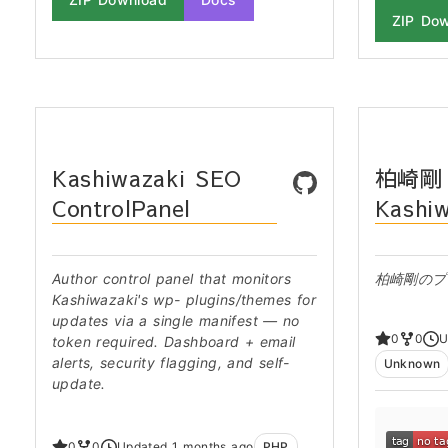
ZIP Do
Kashiwazaki SEO
柏崎剛 (
ControlPanel
Kashiw
Author control panel that monitors
柏崎剛のプ
Kashiwazaki's wp- plugins/themes for
updates via a single manifest — no
0
0
U
token required. Dashboard + email
alerts, security flagging, and self-
Unknown
update.
0
0
Updated 1 months ago
PHP