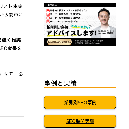
リスト生成
面から簡単に
を強く推奨
EO効果を
わせて、必
事例と実績
業界別SEO事例
SEO順位実績