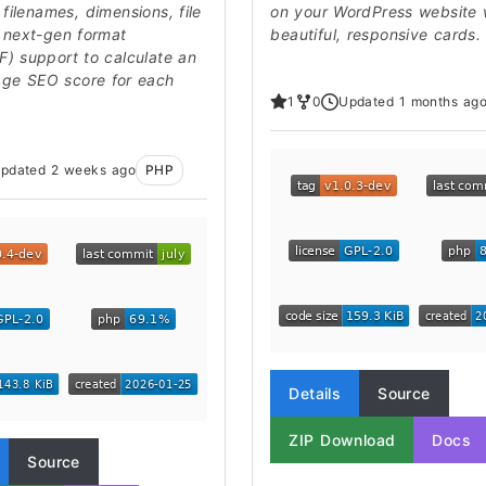
 filenames, dimensions, file
on your WordPress website 
 next-gen format
beautiful, responsive cards.
) support to calculate an
age SEO score for each
1
0
Updated 1 months ag
pdated 2 weeks ago
PHP
Details
Source
ZIP Download
Docs
Source