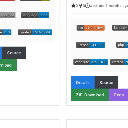
0
0
Updated 1 months ag
Source
wnload
Details
Source
ZIP Download
Docs