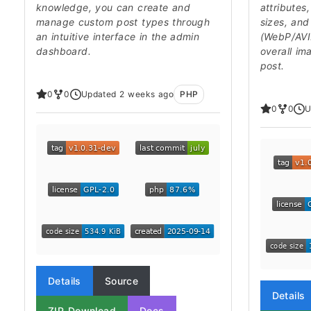
knowledge, you can create and
attributes,
manage custom post types through
sizes, and
an intuitive interface in the admin
(WebP/AVIF
dashboard.
overall im
post.
0
0
Updated 2 weeks ago
PHP
0
0
U
Details
Source
Details
ZIP Download
Docs