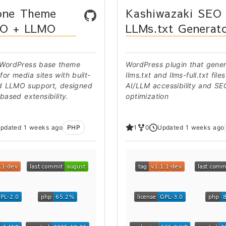
one Theme
Kashiwazaki SEO
EO + LLMO
LLMs.txt Generat
 WordPress base theme
WordPress plugin that gene
for media sites with built-
llms.txt and llms-full.txt files
d LLMO support, designed
AI/LLM accessibility and SE
-based extensibility.
optimization
pdated 1 weeks ago
PHP
1
0
Updated 1 weeks ago