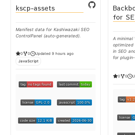
kscp-assets
Backb
for S
Manifest data for Kashiwazaki SEO
ControlPanel (auto-generated).
A minimal
optimized 
in SEO an
0
0
Updated 9 hours ago
for plugin
JavaScript
0
0
U