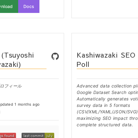
wnload
Docs
Tsuyoshi
Kashiwazaki SEO
azaki)
Poll
ロフィール
Advanced data collection pl
Google Dataset Search optim
Automatically generates vot
pdated 1 months ago
survey data in 5 formats
(CSV/XML/YAML/JSON/SVG)
maximizing SEO impact thr
complete structured data.