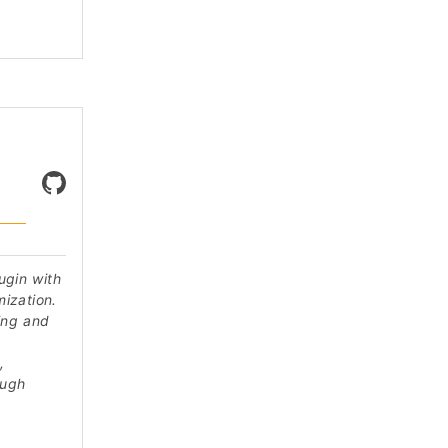
ugin with
ization.
ing and
,
ough