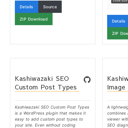
Details
Source
ZIP Download
Details
ZIP Do
Kashiwazaki SEO
Kashi
Custom Post Types
Image
Kashiwazaki SEO Custom Post Types
A lightwei
is a WordPress plugin that makes it
combines 
easy to add custom post types to
viewer wi
your site. Even without coding
SEO diagno