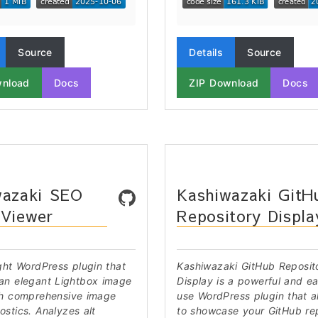
Source
Details
Source
wnload
Docs
ZIP Download
Docs
wazaki SEO
Kashiwazaki GitH
 Viewer
Repository Displa
ght WordPress plugin that
Kashiwazaki GitHub Reposit
an elegant Lightbox image
Display is a powerful and e
th comprehensive image
use WordPress plugin that a
stics. Analyzes alt
to showcase your GitHub rep