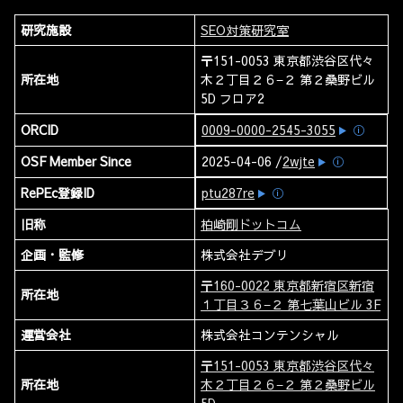
研究施設
SEO対策研究室
〒151-0053 東京都渋谷区代々
所在地
木２丁目２６−２ 第２桑野ビル
5D フロア2
ORCID
0009-0000-2545-3055
ⓘ
OSF Member Since
2025-04-06 /
2wjte
ⓘ
RePEc登録ID
ptu287re
ⓘ
旧称
柏崎剛ドットコム
企画・監修
株式会社デブリ
〒160-0022 東京都新宿区新宿
所在地
１丁目３６−２ 第七葉山ビル 3F
運営会社
株式会社コンテンシャル
〒151-0053 東京都渋谷区代々
所在地
木２丁目２６−２ 第２桑野ビル