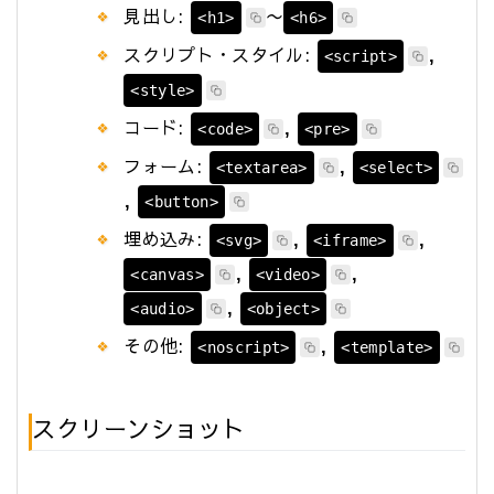
見出し:
〜
<h1>
<h6>
スクリプト・スタイル:
,
<script>
<style>
コード:
,
<code>
<pre>
フォーム:
,
<textarea>
<select>
,
<button>
埋め込み:
,
,
<svg>
<iframe>
,
,
<canvas>
<video>
,
<audio>
<object>
その他:
,
<noscript>
<template>
スクリーンショット