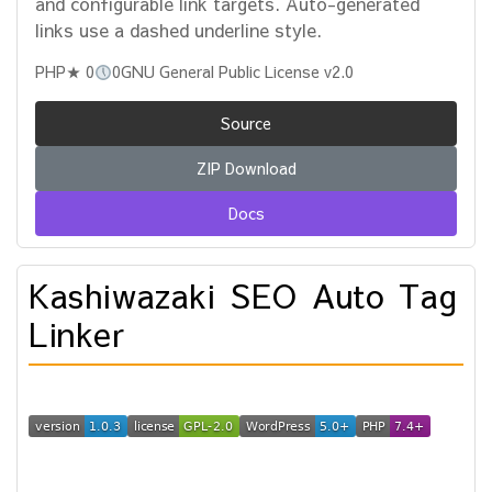
and configurable link targets. Auto-generated
links use a dashed underline style.
PHP
★ 0
0
GNU General Public License v2.0
Source
ZIP Download
Docs
Kashiwazaki SEO Auto Tag
Linker