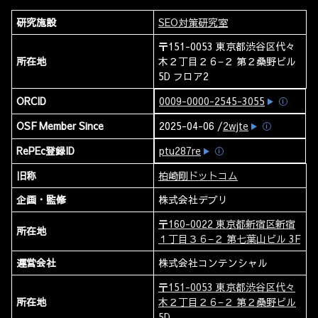
研究施設
SEO対策研究室
〒151-0053 東京都渋谷区代々
所在地
木２丁目２６−２ 第２桑野ビル
5D フロア2
ORCID
0009-0000-2545-3055
ⓘ
OSF Member Since
2025-04-06 /
2wjte
ⓘ
RePEc登録ID
ptu287re
ⓘ
旧称
柏崎剛ドットコム
企画・監修
株式会社デブリ
〒160-0022 東京都新宿区新宿
所在地
１丁目３６−２ 第七葉山ビル 3F
運営会社
株式会社コンテンシャル
〒151-0053 東京都渋谷区代々
所在地
木２丁目２６−２ 第２桑野ビル
5D