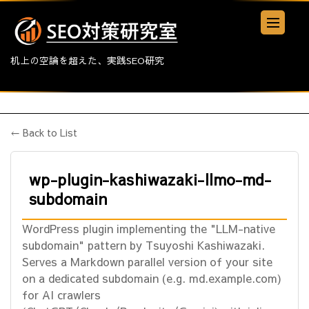
机上の空論を超えた、実践SEO研究
← Back to List
wp-plugin-kashiwazaki-llmo-md-
subdomain
WordPress plugin implementing the "LLM-native
subdomain" pattern by Tsuyoshi Kashiwazaki.
Serves a Markdown parallel version of your site
on a dedicated subdomain (e.g. md.example.com)
for AI crawlers