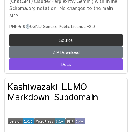
(ChatGPT/Claude/Perplexity/Gemini) with inline
Schema.org notation. No changes to the main
site.
PHP
★ 0
0
GNU General Public License v2.0
Source
ZIP Download
Docs
Kashiwazaki LLMO
Markdown Subdomain