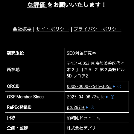
な評価
をお願いいたします！
会社概要
|
サイトポリシー
|
プライバシーポリシー
研究施設
SEO対策研究室
〒151-0053 東京都渋谷区代々
所在地
木２丁目２６−２ 第２桑野ビル
5D フロア2
ORCID
0009-0000-2545-3055
ⓘ
OSF Member Since
2025-04-06 /
2wjte
ⓘ
RePEc登録ID
ptu287re
ⓘ
旧称
柏崎剛ドットコム
企画・監修
株式会社デブリ