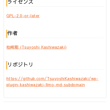
ライセンス
GPL-2.0-or-later
作者
柏崎剛 (Tsuyoshi Kashiwazaki)
リポジトリ
https://github.com/TsuyoshiKashiwazaki/wp-
plugin-kashiwazaki-llmo-md-subdomain