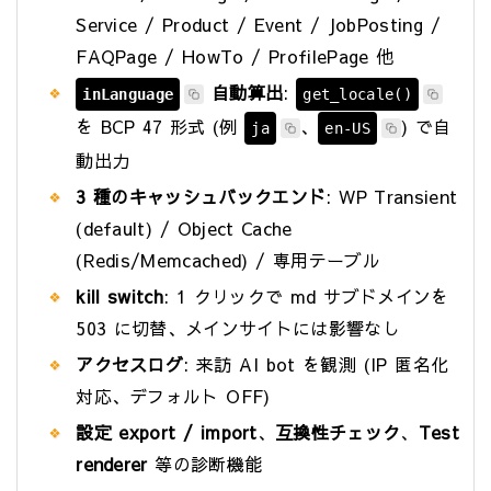
Service / Product / Event / JobPosting /
FAQPage / HowTo / ProfilePage 他
自動算出
:
inLanguage
get_locale()
を BCP 47 形式 (例
、
) で自
ja
en-US
動出力
3 種のキャッシュバックエンド
: WP Transient
(default) / Object Cache
(Redis/Memcached) / 専用テーブル
kill switch
: 1 クリックで md サブドメインを
503 に切替、メインサイトには影響なし
アクセスログ
: 来訪 AI bot を観測 (IP 匿名化
対応、デフォルト OFF)
設定 export / import
、
互換性チェック
、
Test
renderer
等の診断機能