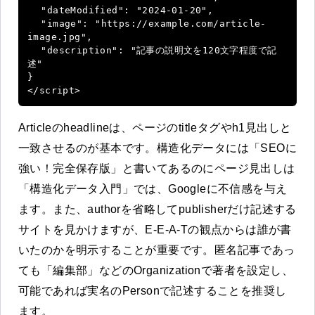
  "dateModified": "2024-01-20",

  "image": "https://example.com/article-
image.jpg",

  "description": "記事の説明文を120文字程度で記
述"

}

</script>
Articleのheadlineは、ページのtitleタグやh1見出しと
一致させるのが基本です。構造化データには「SEOに
強い！完全保存版」と書いてあるのにページ見出しは
「構造化データ入門」では、Googleに不信感を与え
ます。また、authorを省略してpublisherだけ記述する
サイトを見かけますが、E-E-A-Tの観点からは誰が書
いたのかを明示することが重要です。匿名記事であっ
ても「編集部」などのOrganizationで著者を設定し、
可能であれば実名のPersonで記述することを推奨し
ます。