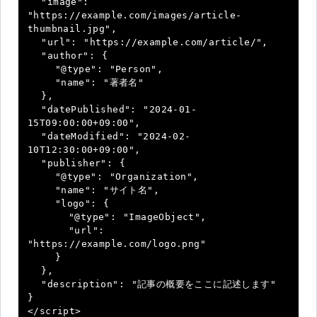
  "image": 
"https://example.com/images/article-
thumbnail.jpg",

  "url": "https://example.com/article/",

  "author": {

    "@type": "Person",

    "name": "著者名"

  },

  "datePublished": "2024-01-
15T09:00:00+09:00",

  "dateModified": "2024-02-
10T12:30:00+09:00",

  "publisher": {

    "@type": "Organization",

    "name": "サイト名",

    "logo": {

      "@type": "ImageObject",

      "url": 
"https://example.com/logo.png"

    }

  },

  "description": "記事の概要をここに記述します"

}

</script>