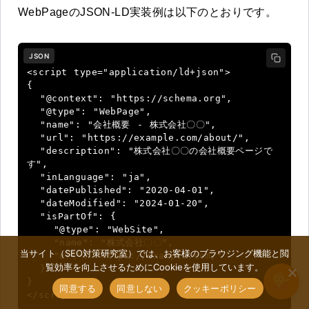
WebPageのJSON-LD実装例は以下のとおりです。
JSON
<script type="application/ld+json">

{

  "@context": "https://schema.org",

  "@type": "WebPage",

  "name": "会社概要 - 株式会社〇〇",

  "url": "https://example.com/about/",

  "description": "株式会社〇〇の会社概要ページで
す",

  "inLanguage": "ja",

  "datePublished": "2020-04-01",

  "dateModified": "2024-01-20",

  "isPartOf": {

    "@type": "WebSite",

    "name": "株式会社〇〇",

当サイト（SEO対策研究室）では、お客様のブラウジング機能と閲
    "url": "https://example.com/"

覧効率を向上させるためにCookieを使用しています。
  }

}

同意する
同意しない
クッキーポリシー
</script>