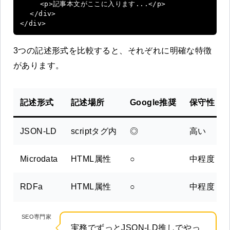
    <p>記事本文がここに入ります...</p>

  </div>

</div>
3つの記述形式を比較すると、それぞれに明確な特徴
があります。
記述形式
記述場所
Google推奨
保守性
JSON-LD
scriptタグ内
◎
高い
Microdata
HTML属性
○
中程度
RDFa
HTML属性
○
中程度
SEO専門家
実務でずっとJSON-LD推しでやっ