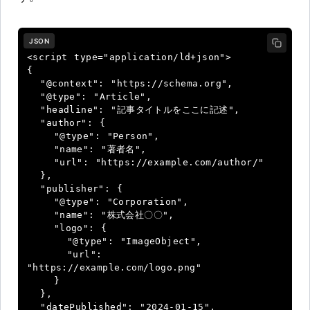
JSON
<script type="application/ld+json">

{

  "@context": "https://schema.org",

  "@type": "Article",

  "headline": "記事タイトルをここに記述",

  "author": {

    "@type": "Person",

    "name": "著者名",

    "url": "https://example.com/author/"

  },

  "publisher": {

    "@type": "Corporation",

    "name": "株式会社〇〇",

    "logo": {

      "@type": "ImageObject",

      "url": 
"https://example.com/logo.png"

    }

  },

  "datePublished": "2024-01-15",
