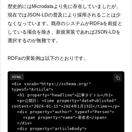
歴史的にはMicrodataより先に存在していましたが、
現在ではJSON-LDの普及により採用されることは少
なくなっています。既存のシステムがRDFaを前提と
している場合を除き、新規実装であればJSON-LDを
選択するのが無難です。
RDFaの実装例は以下のとおりです。
HTML
<div vocab="https://schema.org/" 
typeof="Article">

  <h1 property="headline">記事タイトル</h1>

  <p>公開日: <time property="datePublished" 
content="2024-01-15">2024年1月15日</time></p>

  <div property="author" typeof="Person">

    <span property="name">著者名</span>

  </div>

  <div property="articleBody">
