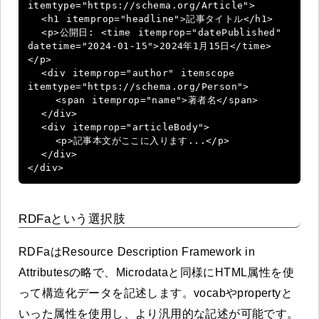
itemtype="https://schema.org/Article">

  <h1 itemprop="headline">記事タイトル</h1>

  <p>公開日: <time itemprop="datePublished" 
datetime="2024-01-15">2024年1月15日</time>
</p>

  <div itemprop="author" itemscope 
itemtype="https://schema.org/Person">

    <span itemprop="name">著者名</span>

  </div>

  <div itemprop="articleBody">

    <p>記事本文がここに入ります...</p>

  </div>

</div>
RDFaという選択肢
RDFaはResource Description Framework in
Attributesの略で、Microdataと同様にHTML属性を使
って構造化データを記述します。vocabやpropertyと
いった属性を使用し、より汎用的な記述が可能です。