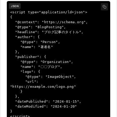
JSON
<script type="application/ld+json">

{

  "@context": "https://schema.org",

  "@type": "BlogPosting",

  "headline": "ブログ記事のタイトル",

  "author": {

    "@type": "Person",

    "name": "著者名"

  },

  "publisher": {

    "@type": "Organization",

    "name": "〇〇ブログ",

    "logo": {

      "@type": "ImageObject",

      "url": 
"https://example.com/logo.png"

    }

  },

  "datePublished": "2024-01-15",

  "dateModified": "2024-01-20"

}

</script>