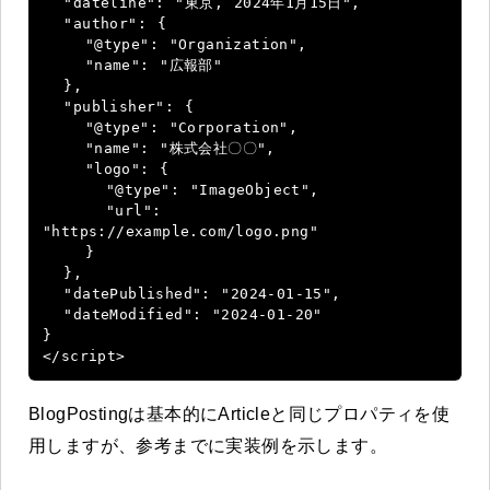
  "dateline": "東京, 2024年1月15日",

  "author": {

    "@type": "Organization",

    "name": "広報部"

  },

  "publisher": {

    "@type": "Corporation",

    "name": "株式会社〇〇",

    "logo": {

      "@type": "ImageObject",

      "url": 
"https://example.com/logo.png"

    }

  },

  "datePublished": "2024-01-15",

  "dateModified": "2024-01-20"

}

</script>
BlogPostingは基本的にArticleと同じプロパティを使
用しますが、参考までに実装例を示します。