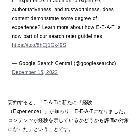
E: experience. In addition to expertise,
authoritativeness, and trustworthiness, does
content demonstrate some degree of
experience? Learn more about how E-E-A-T is
now part of our search rater guidelines
https://t.co/8hCj1Gk49S
— Google Search Central (@googlesearchc)
December 15, 2022
要約すると、「E-A-Tに新たに『経験
（Experience）』が加わり、E-E-A-Tになりました。
コンテンツが経験を示しているかどうかも評価の対象
になった」ということです。