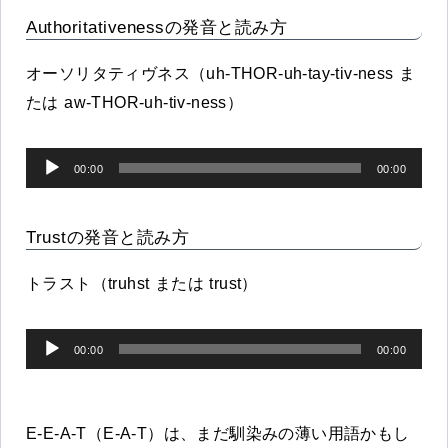
プ
Authoritativenessの発音と読み方
レ
ー
オーソリタティヴネス（uh-THOR-uh-tay-tiv-ness ま
ヤ
たは aw-THOR-uh-tiv-ness）
ー
音
00:00
00:00
声
プ
Trustの発音と読み方
レ
ー
トラスト（truhst または trust）
ヤ
ー
音
00:00
00:00
声
プ
レ
E-E-A-T（E-A-T）は、まだ馴染みの薄い用語かもし