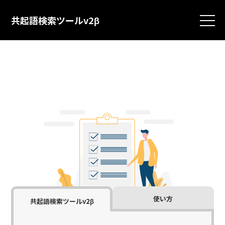
共起語検索ツールv2β
ITP問題とこれからの
アフィリエイト事情
ITP問題と今後のアフィリエイト事情について解説。Appleの広告トラ
ッキング防止機能や規制強化により、従来のCookieを使ったトラッキン
グが困難に。信頼できる1stパーティドメインを活用した計測方法や、
プライバシー保護を重視した新しいア...
更新日: 2026/07/26
作成日: 2021/09/27
使い方
共起語検索ツールv2β
SEOとは？ 経験に基