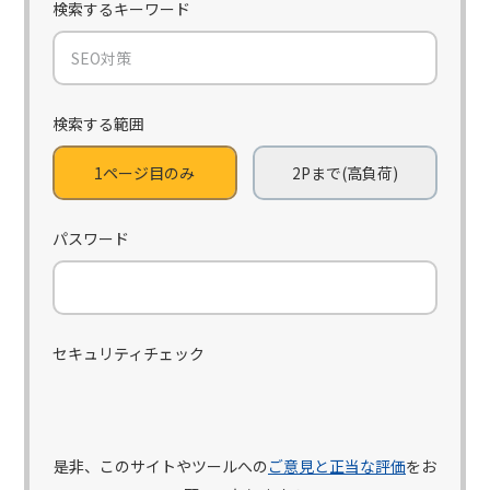
検索するキーワード
づいた具体的な10の
指標からわかりやす
検索する範囲
く解説
1ページ目のみ
2Pまで(高負荷)
【SEOの専門家 柏崎剛が監修!!】SEO初心者向けに検索エンジン最適化
（SEO）の基本や具体的な施策を解説。上位表示を目指すための10の具
体策や、検索ユーザーのニーズに応えるコンテンツ作りのポイントをわ
かりやすく紹介します。サイトの訪問者...
パスワード
更新日: 2026/07/26
作成日: 2024/04/08
セマンティック・サ
セキュリティチェック
チュレーションと
是非、このサイトやツールへの
ご意見と正当な評価
をお
は？概念・3層モデ