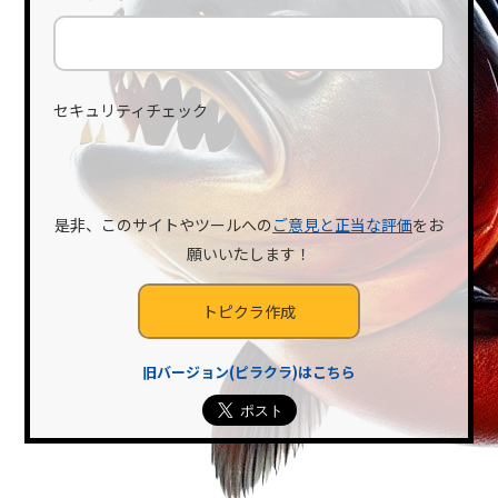
【SEOの専門家 柏崎剛が監修!!】SEO初心者向けに検索エンジン最適化
（SEO）の基本や具体的な施策を解説。上位表示を目指すための10の具
体策や、検索ユーザーのニーズに応えるコンテンツ作りのポイントをわ
かりやすく紹介します。サイトの訪問者...
更新日: 2026/07/26
作成日: 2024/04/08
セキュリティチェック
セマンティック・サ
是非、このサイトやツールへの
ご意見と正当な評価
をお
願いいたします！
チュレーションと
は？概念・3層モデ
ル・実装まで
旧バージョン(ピラクラ)はこちら
セマンティック・サチュレーションとは、テーマの意味空間を網羅し、
検索エンジンとAIからの高評価を狙う新しいSEO手法です。3層モデルや
構造化マークアップを活用し、狭く深く掘り下げるコンテンツ戦略で、
最新パスワードは、柏崎剛の
Twitter
または
Bluesky
で毎週
検索結果の圏外を脱却し、圧倒的な情報の網羅...
月曜日のAM10:05に公開中。
更新日: 2026/02/22
作成日: 2026/02/22