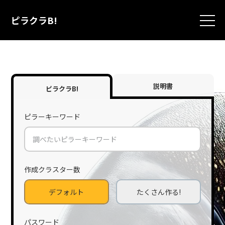
ピラクラB!
ITP問題とこれからの
アフィリエイト事情
ITP問題と今後のアフィリエイト事情について解説。Appleの広告トラ
ッキング防止機能や規制強化により、従来のCookieを使ったトラッキン
グが困難に。信頼できる1stパーティドメインを活用した計測方法や、
説明書
プライバシー保護を重視した新しいア...
ピラクラB!
更新日: 2026/07/26
作成日: 2021/09/27
ピラーキーワード
SEOとは？ 経験に基
づいた具体的な10の
作成クラスター数
デフォルト
たくさん作る!
指標からわかりやす
く解説
パスワード