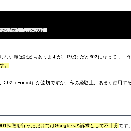
new.html [L,R=301]
しない転送記述もありますが、Rだけだと302になってしま
です。
302（Found）が適切ですが、私の経験上、あまり使用す
による301転送を行っただけではGoogleへの訴求として不十分
です