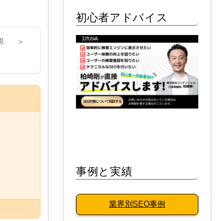
初心者アドバイス
説
>
事例と実績
業界別SEO事例