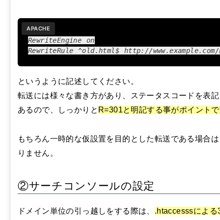
APACHE
RewriteEngine on

RewriteRule ^old.html$ http://www.example.com/
というように記述してください。
転送には様々な書き方があり、ステータスコードを表記
あるので、しっかりと
R=301と明記する事がポイント
もちろん一時的な仮設置を目的とした転送である場合は、
りません。
②サーチコンソールの設定
ドメイン単位の引っ越しをする際は、
.htaccesss