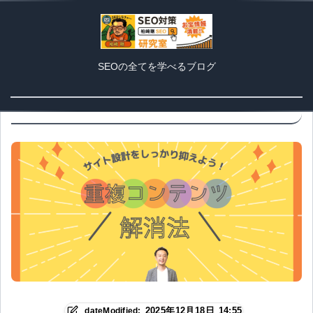
【SEO視点】カニバリゼーシ
SEOの全てを学べるブログ
ョンとは？原因・回避策・効
果的な活用法を徹底解説
2025年12月18日 14:55
dateModified: