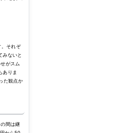
す。それぞ
てみないと
わせがスム
もありま
った観点か
その間は継
円から50