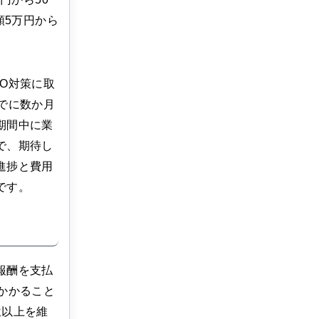
額5万円から
O対策に取
でに数か月
期間中に業
で、期待し
進捗と費用
です。
報酬を支払
かかること
位以上を維