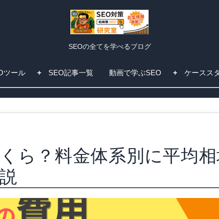
SEOの全てを学べるブログ
EOツール
SEO記事一覧
動画で学ぶSEO
ケースス
いくら？料金体系別に平均相
説