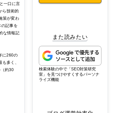
策と一口に言
から技術的
施策が変わ
本の記事を
的な情報記
また読みたい
に260の
最も多く、
検索体験の中で「SEO対策研究
ル（約30
室」を見つけやすくするパーソナ
ライズ機能