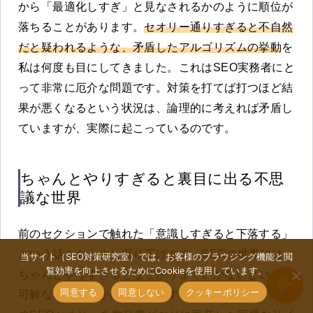
から「最適化しすぎ」と見なされるかのように順位が
落ちることがあります。
セオリー通りすぎると不自然
だと疑われるような、矛盾したアルゴリズムの挙動
を
私は何度も目にしてきました。これはSEO実務者にと
って非常に厄介な問題です。対策を打てば打つほど結
果が悪くなるという状況は、論理的に考えれば矛盾し
ていますが、実際に起こっているのです。
ちゃんとやりすぎると裏目に出る不思
議な世界
前のセクションで触れた「意識しすぎると下落する」
という話をもう少し掘り下げます。SEOの世界には、
当サイト（SEO対策研究室）では、お客様のブラウジング機能と閲
覧効率を向上させるためにCookieを使用しています。
ちゃんとやりすぎるとなぜかうまくいかないという不
同意する
同意しない
クッキーポリシー
可解な現象が確かに存在します。私の経験上、すべて