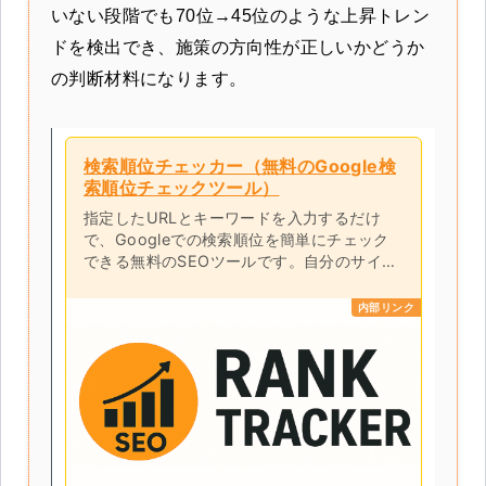
いない段階でも70位→45位のような上昇トレン
ドを検出でき、施策の方向性が正しいかどうか
の判断材料になります。
検索順位チェッカー（無料のGoogle検
索順位チェックツール）
指定したURLとキーワードを入力するだけ
で、Googleでの検索順位を簡単にチェック
できる無料のSEOツールです。自分のサイト
や競合ページが、指定したキーワードで何位
にランクインしているかを即座に把握できま
内部リンク
す。登録不要で使い方もシンプルなので、
SEO対策やコンテンツ改善にぜひご活用くだ
さい。