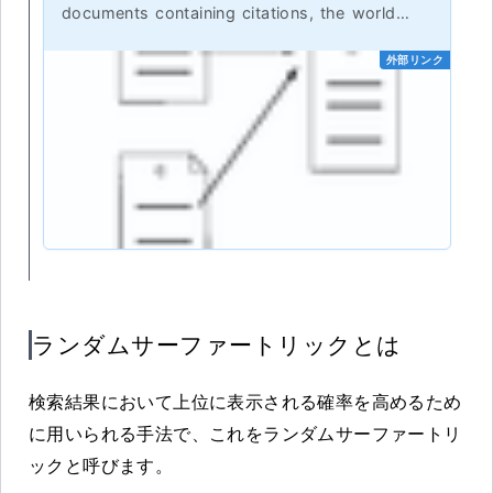
documents containing citations, the world
wide web or any other hypermedia database.
The rank assigned to a document is
外部リンク
calculated from the ranks of documents citing
it. In addition, the rank of a document is
calculated from a constant representing the
probability that a browser through the
database will randomly jump to the
document. The method is particularly useful in
enhancing the performance of search engine
results for hypermedia databases, such as
the world wide web, whose documents have
a large variation in quality.
ランダムサーファートリックとは
検索結果において上位に表示される確率を高めるため
に用いられる手法で、これをランダムサーファートリ
ックと呼びます。