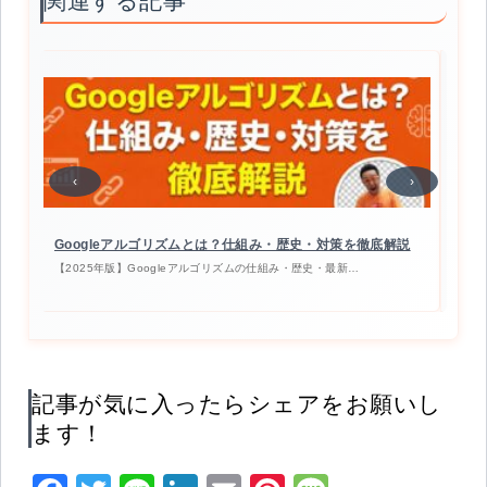
関連する記事
‹
›
ク
Googleアルゴリズムとは？仕組み・歴史・対策を徹底解説
Na
説
【2025年版】Googleアルゴリズムの仕組み・歴史・最新…
Go
記事が気に入ったらシェアをお願いし
ます！