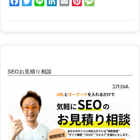
F
T
Li
Li
E
Pi
M
a
wi
n
n
m
nt
e
c
tt
e
k
ai
er
s
e
er
e
l
e
s
b
dI
st
a
o
n
g
o
e
k
SEOお見積り相談