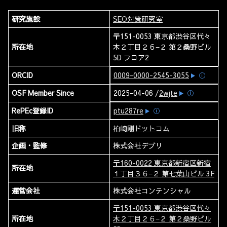
研究施設
SEO対策研究室
〒151-0053 東京都渋谷区代々
所在地
木２丁目２６−２ 第２桑野ビル
5D フロア2
ORCID
0009-0000-2545-3055
ⓘ
OSF Member Since
2025-04-06 /
2wjte
ⓘ
RePEc登録ID
ptu287re
ⓘ
旧称
柏崎剛ドットコム
企画・監修
株式会社デブリ
〒160-0022 東京都新宿区新宿
所在地
１丁目３６−２ 第七葉山ビル 3F
運営会社
株式会社コンテンシャル
〒151-0053 東京都渋谷区代々
所在地
木２丁目２６−２ 第２桑野ビル