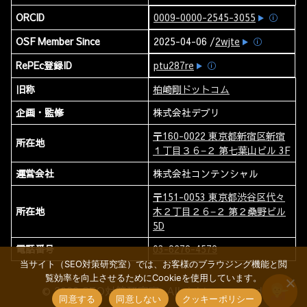
ORCID
0009-0000-2545-3055
ⓘ
OSF Member Since
2025-04-06 /
2wjte
ⓘ
RePEc登録ID
ptu287re
ⓘ
旧称
柏崎剛ドットコム
企画・監修
株式会社デブリ
〒160-0022 東京都新宿区新宿
所在地
１丁目３６−２ 第七葉山ビル 3F
運営会社
株式会社コンテンシャル
〒151-0053 東京都渋谷区代々
所在地
木２丁目２６−２ 第２桑野ビル
5D
電話番号
03-6276-4579
当サイト（SEO対策研究室）では、お客様のブラウジング機能と閲
覧効率を向上させるためにCookieを使用しています。
© 2026 SEO対策研究室. All rights reserved.
同意する
同意しない
クッキーポリシー