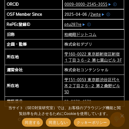
ORCID
0009-0000-2545-3055
ⓘ
OSF Member Since
2025-04-06 /
2wjte
ⓘ
RePEc登録ID
ptu287re
ⓘ
旧称
柏崎剛ドットコム
企画・監修
株式会社デブリ
〒160-0022 東京都新宿区新宿
所在地
１丁目３６−２ 第七葉山ビル 3F
運営会社
株式会社コンテンシャル
〒151-0053 東京都渋谷区代々
所在地
木２丁目２６−２ 第２桑野ビル
5D
電話番号
03-6276-4579
当サイト（SEO対策研究室）では、お客様のブラウジング機能と閲
覧効率を向上させるためにCookieを使用しています。
© 2026 SEO対策研究室. All rights reserved.
同意する
同意しない
クッキーポリシー