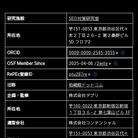
研究施設
SEO対策研究室
〒151-0053 東京都渋谷区代々
所在地
木２丁目２６−２ 第２桑野ビル
5D フロア2
ORCID
0009-0000-2545-3055
ⓘ
OSF Member Since
2025-04-06 /
2wjte
ⓘ
RePEc登録ID
ptu287re
ⓘ
旧称
柏崎剛ドットコム
企画・監修
株式会社デブリ
〒160-0022 東京都新宿区新宿
所在地
１丁目３６−２ 第七葉山ビル 3F
運営会社
株式会社コンテンシャル
〒151-0053 東京都渋谷区代々