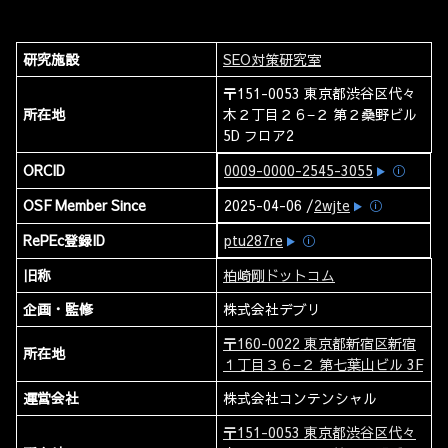
研究施設
SEO対策研究室
〒151-0053 東京都渋谷区代々
所在地
木２丁目２６−２ 第２桑野ビル
5D フロア2
ORCID
0009-0000-2545-3055
ⓘ
OSF Member Since
2025-04-06 /
2wjte
ⓘ
RePEc登録ID
ptu287re
ⓘ
旧称
柏崎剛ドットコム
企画・監修
株式会社デブリ
〒160-0022 東京都新宿区新宿
所在地
１丁目３６−２ 第七葉山ビル 3F
運営会社
株式会社コンテンシャル
〒151-0053 東京都渋谷区代々