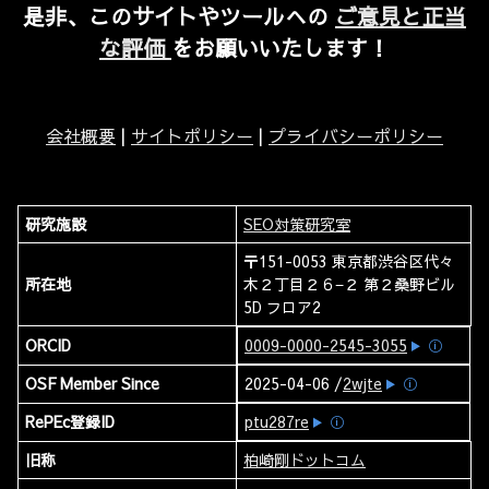
是非、このサイトやツールへの
ご意見と正当
な評価
をお願いいたします！
会社概要
|
サイトポリシー
|
プライバシーポリシー
研究施設
SEO対策研究室
〒151-0053 東京都渋谷区代々
所在地
木２丁目２６−２ 第２桑野ビル
5D フロア2
ORCID
0009-0000-2545-3055
ⓘ
OSF Member Since
2025-04-06 /
2wjte
ⓘ
RePEc登録ID
ptu287re
ⓘ
旧称
柏崎剛ドットコム