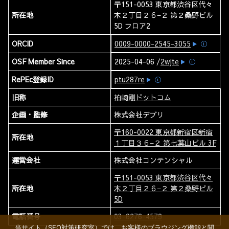
〒151-0053 東京都渋谷区代々
所在地
木２丁目２６−２ 第２桑野ビル
5D フロア2
ORCID
0009-0000-2545-3055
ⓘ
OSF Member Since
2025-04-06 /
2wjte
ⓘ
RePEc登録ID
ptu287re
ⓘ
旧称
柏崎剛ドットコム
企画・監修
株式会社デブリ
〒160-0022 東京都新宿区新宿
所在地
１丁目３６−２ 第七葉山ビル 3F
運営会社
株式会社コンテンシャル
〒151-0053 東京都渋谷区代々
所在地
木２丁目２６−２ 第２桑野ビル
5D
電話番号
03-6276-4579
当サイト（SEO対策研究室）では、お客様のブラウジング機能と閲