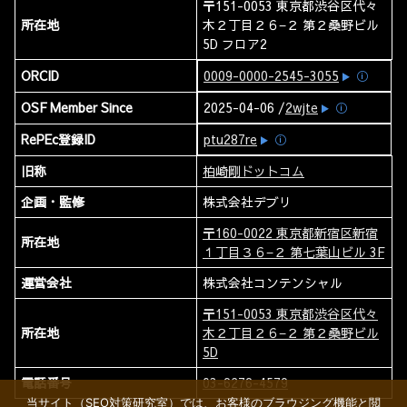
〒151-0053 東京都渋谷区代々
所在地
木２丁目２６−２ 第２桑野ビル
5D フロア2
ORCID
0009-0000-2545-3055
ⓘ
OSF Member Since
2025-04-06 /
2wjte
ⓘ
RePEc登録ID
ptu287re
ⓘ
旧称
柏崎剛ドットコム
企画・監修
株式会社デブリ
〒160-0022 東京都新宿区新宿
所在地
１丁目３６−２ 第七葉山ビル 3F
運営会社
株式会社コンテンシャル
〒151-0053 東京都渋谷区代々
所在地
木２丁目２６−２ 第２桑野ビル
5D
電話番号
03-6276-4579
当サイト（SEO対策研究室）では、お客様のブラウジング機能と閲