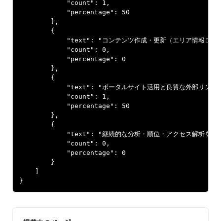
            "count": 1,

            "percentage": 50

        },

        {

            "text": "コンテンツ作成・更新（エリア情報コ
            "count": 0,

            "percentage": 0

        },

        {

            "text": "ポータルサイト活用と良質な外部リン
            "count": 1,

            "percentage": 50

        },

        {

            "text": "継続的な分析・順位・アクセス解析を
            "count": 0,

            "percentage": 0

        }

    ]

}