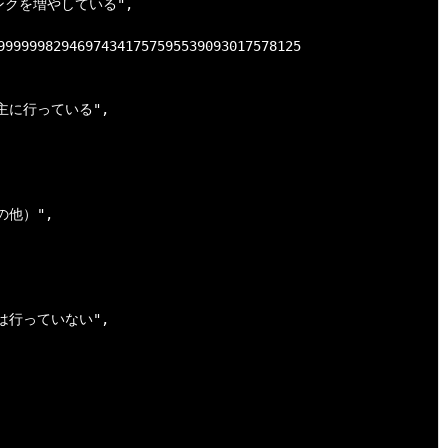
被リンクを増やしている",

99999982946974341757595539093017578125

を主に行っている",

の他）",

得は行っていない",
