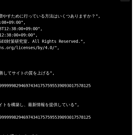
クを増やすために行っている方法はいくつありますか？",

08+09:00",

T12:38:00+09:00",

2:38:00+09:00",

6 SEO対策研究室. All Rights Reserved.",

ns.org/licenses/by/4.0/",

Iを改善してサイトの質を上げる",

99999982946974341757595539093017578125

ったサイトを構築し、最新情報を提供している",

99999982946974341757595539093017578125
