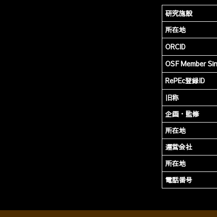
研究施設
所在地
ORCID
OSF Member Si
RePEc登録ID
旧称
企画・監修
所在地
運営会社
所在地
電話番号