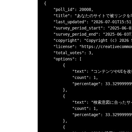
{

    "poll_id": 20008,

    "title": "あなたのサイトで被リン
    "last_updated": "2026-07-01T15:51:
    "survey_period_start": "2025-06-03
    "survey_period_end": "2025-06-03T1
    "copyright": "Copyright (c) 202
    "license": "https://creativecommo
    "total_votes": 3,

    "options": [

        {

            "text": "コンテンツやU
            "count": 1,

            "percentage": 33.32999999
        },

        {

            "text": "検索意図に合
            "count": 1,

            "percentage": 33.32999999
        },

        {
