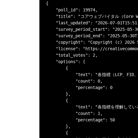
{

    "poll_id": 19974,

    "title": "コアウェブバイタル（Cor
    "last_updated": "2026-07-01T15:51:
    "survey_period_start": "2025-05-30
    "survey_period_end": "2025-05-30T1
    "copyright": "Copyright (c) 202
    "license": "https://creativecommo
    "total_votes": 2,

    "options": [

        {

            "text": "各指標（LC
            "count": 0,

            "percentage": 0

        },

        {

            "text": "各指標を理
            "count": 1,

            "percentage": 50

        },

        {
