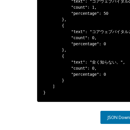
            "text": "コアウェ
            "count": 1,

            "percentage": 50

        },

        {

            "text": "コアウェブ
            "count": 0,

            "percentage": 0

        },

        {

            "text": "全く知らない。",

            "count": 0,

            "percentage": 0

        }

    ]

}
JSON Down