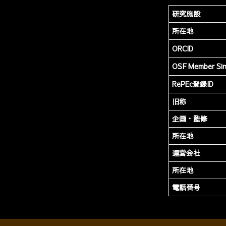
研究施設
所在地
ORCID
OSF Member Si
RePEc登録ID
旧称
企画・監修
所在地
運営会社
所在地
電話番号