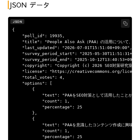
JSON データ
JSON
{

    "poll_id": 19935,

    "title": "People Also Ask（PAA）の活用について
    "last_updated": "2026-07-01T15:51:08+09:00",

    "survey_period_start": "2025-05-30T11:51:31+09:0
    "survey_period_end": "2025-10-12T13:40:53+09:00"
    "copyright": "Copyright (c) 2026 SEO対策研究室. Al
    "license": "https://creativecommons.org/license
    "total_votes": 4,

    "options": [

        {

            "text": "PAAをSEO対策として活用したことが
            "count": 1,

            "percentage": 25

        },

        {

            "text": "PAAを意識したコンテンツ作成に興
            "count": 1,

            "percentage": 25
