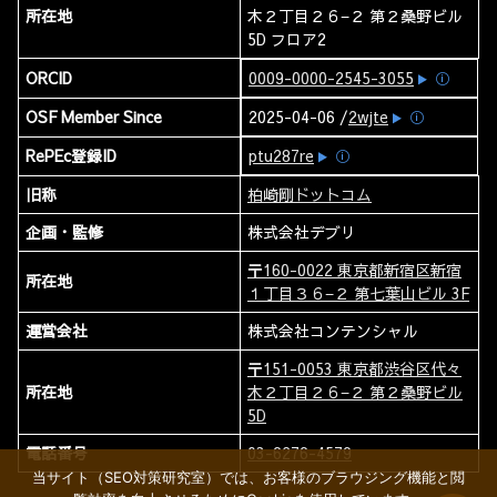
所在地
木２丁目２６−２ 第２桑野ビル
5D フロア2
ORCID
0009-0000-2545-3055
ⓘ
OSF Member Since
2025-04-06 /
2wjte
ⓘ
RePEc登録ID
ptu287re
ⓘ
旧称
柏崎剛ドットコム
企画・監修
株式会社デブリ
〒160-0022 東京都新宿区新宿
所在地
１丁目３６−２ 第七葉山ビル 3F
運営会社
株式会社コンテンシャル
〒151-0053 東京都渋谷区代々
所在地
木２丁目２６−２ 第２桑野ビル
5D
電話番号
03-6276-4579
当サイト（SEO対策研究室）では、お客様のブラウジング機能と閲