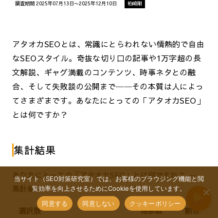
調査期間 2025年07月13日〜2025年12月10日
柏崎剛
アタオカSEOとは、常識にとらわれない情熱的で自由
なSEOスタイル。奇抜な切り口の記事や1万字超の長
文解説、ギャグ満載のコンテンツ、時事ネタとの融
合、そして失敗談の公開まで──その本質は人によっ
てさまざまです。あなたにとっての「アタオカSEO」
とは何ですか？
集計結果
あなたにとっての「アタオカSEO」とは何ですか？ ―
当サイト（SEO対策研究室）では、お客様のブラウジング機能と閲
集計結果
覧効率を向上させるためにCookieを使用しています。
同意する
同意しない
クッキーポリシー
選択肢
得票数
割合