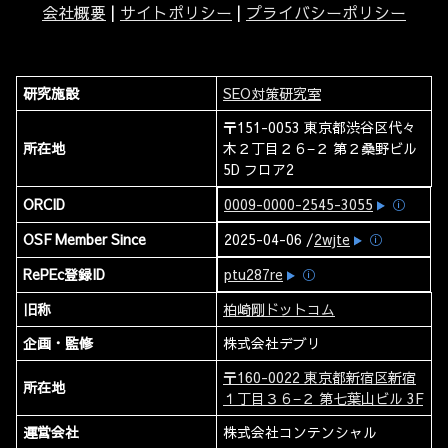
会社概要
|
サイトポリシー
|
プライバシーポリシー
研究施設
SEO対策研究室
〒151-0053 東京都渋谷区代々
所在地
木２丁目２６−２ 第２桑野ビル
5D フロア2
ORCID
0009-0000-2545-3055
ⓘ
OSF Member Since
2025-04-06 /
2wjte
ⓘ
RePEc登録ID
ptu287re
ⓘ
旧称
柏崎剛ドットコム
企画・監修
株式会社デブリ
〒160-0022 東京都新宿区新宿
所在地
１丁目３６−２ 第七葉山ビル 3F
運営会社
株式会社コンテンシャル