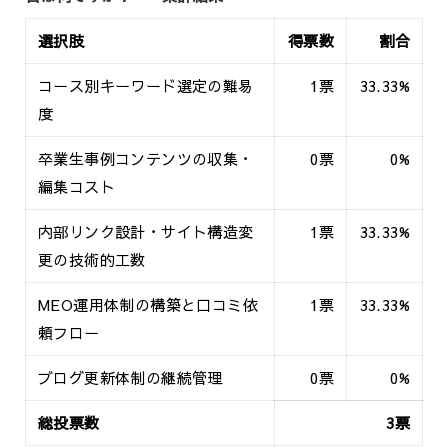
選択肢
得票数
割合
コース別キーワード選定の難易
1票
33.33%
度
卒業生事例コンテンツの収集・
0票
0%
編集コスト
内部リンク設計・サイト構造変
1票
33.33%
更の技術的工数
MEO運用体制の構築と口コミ依
1票
33.33%
頼フロー
ブログ更新体制の継続管理
0票
0%
総投票数
3票