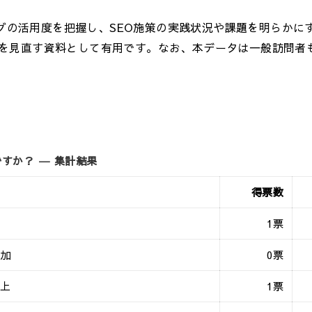
タグの活用度を把握し、SEO施策の実践状況や課題を明らかに
を見直す資料として有用です。なお、本データは一般訪問者
すか？ ― 集計結果
得票数
1票
増加
0票
向上
1票