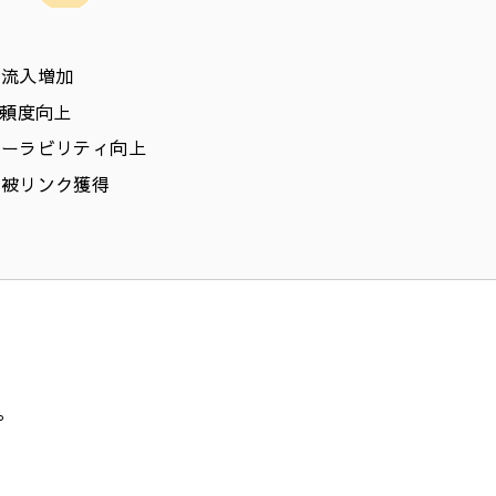
る流入増加
信頼度向上
ローラビリティ向上
る被リンク獲得
。