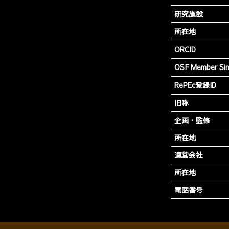
研究施設
所在地
ORCID
OSF Member Si
RePEc登録ID
旧称
企画・監修
所在地
運営会社
所在地
電話番号