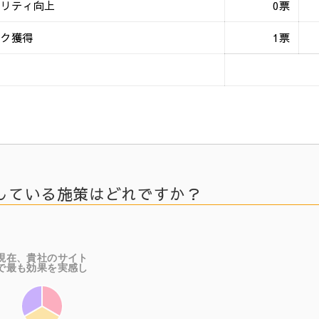
ビリティ向上
0票
ンク獲得
1票
している施策はどれですか？