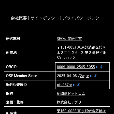
会社概要
|
サイトポリシー
|
プライバシーポリシー
研究施設
SEO対策研究室
〒151-0053 東京都渋谷区代々
所在地
木２丁目２６−２ 第２桑野ビル
5D フロア2
ORCID
0009-0000-2545-3055
ⓘ
OSF Member Since
2025-04-06 /
2wjte
ⓘ
RePEc登録ID
ptu287re
ⓘ
旧称
柏崎剛ドットコム
企画・監修
株式会社デブリ
〒160-0022 東京都新宿区新宿
所在地