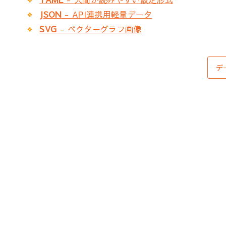
JSON
- API連携用軽量データ
SVG
- ベクターグラフ画像
デ