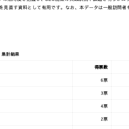
を見直す資料として有用です。なお、本データは一般訪問者
 集計結果
得票数
6票
3票
4票
2票