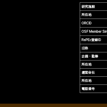
研究施設
所在地
ORCID
OSF Member Si
RePEc登録ID
旧称
企画・監修
所在地
運営会社
所在地
電話番号