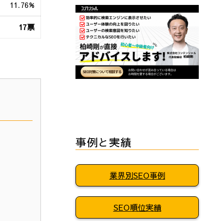
11.76%
17票
事例と実績
業界別SEO事例
SEO順位実績