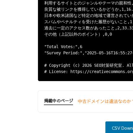
利用するサイトとのジャンルやテーマの親和性,1,1
良質な被リンクを獲得しているかどうか,1,16.6
日本や欧米諸国など特定の地域で運営されていたこと
スパムやペナルティを受けた履歴がないこと,1,16
過去に一定のアクセス数があったこと,2,33.33
その他（上記以外のポイント）,0,0

"Total Votes:",6

"Survey Period:","2025-05-16T16:55:27
# Copyright (c) 2026 SEO対策研究室. All 
掲載中のページ
中古ドメインは違法なのか？
CSV Down