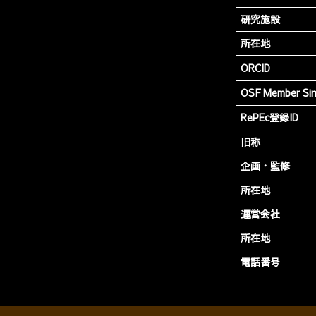
研究施設
所在地
ORCID
OSF Member Si
RePEc登録ID
旧称
企画・監修
所在地
運営会社
所在地
電話番号