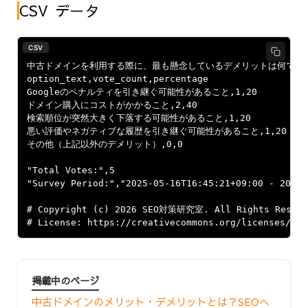
CSV データ
CSV
﻿中古ドメインを利用する際に、最も懸念しているデメリットは何ですか
option_text,vote_count,percentage

Googleのペナルティを引き継ぐ可能性があること,1,20

ドメイン購入にコストがかかること,2,40

検索順位が突然大きく下落する可能性があること,1,20

悪い評価やネガティブな履歴を引き継ぐ可能性があること,1,20

その他（上記以外のデメリット）,0,0

"Total Votes:",5

"Survey Period:","2025-05-16T16:45:21+09:00 - 2025-
# Copyright (c) 2026 SEO対策研究室. All Rights Reserve
掲載中のページ
中古ドメインのメリット・デメリットとは？SEOへ