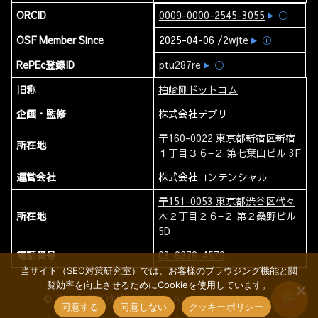
ORCID
0009-0000-2545-3055
ⓘ
OSF Member Since
2025-04-06 /
2wjte
ⓘ
RePEc登録ID
ptu287re
ⓘ
旧称
柏崎剛ドットコム
企画・監修
株式会社デブリ
〒160-0022 東京都新宿区新宿
所在地
１丁目３６−２ 第七葉山ビル 3F
運営会社
株式会社コンテンシャル
〒151-0053 東京都渋谷区代々
所在地
木２丁目２６−２ 第２桑野ビル
5D
電話番号
03-6276-4579
当サイト（SEO対策研究室）では、お客様のブラウジング機能と閲
覧効率を向上させるためにCookieを使用しています。
© 2026 SEO対策研究室. All rights reserved.
同意する
同意しない
クッキーポリシー