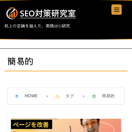
机上の空論を超えた、実践SEO研究
簡易的
HOME
タグ
簡易的
>
>