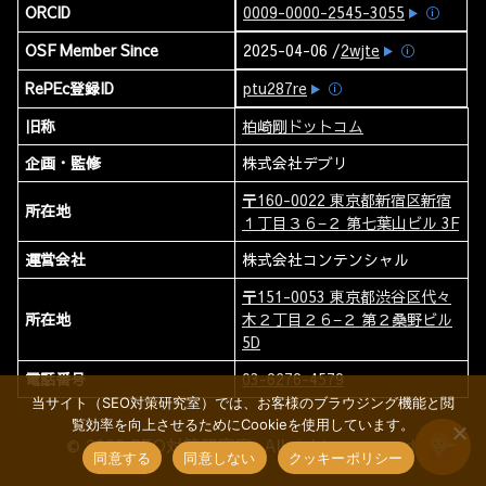
ORCID
0009-0000-2545-3055
ⓘ
OSF Member Since
2025-04-06 /
2wjte
ⓘ
RePEc登録ID
ptu287re
ⓘ
旧称
柏崎剛ドットコム
企画・監修
株式会社デブリ
〒160-0022 東京都新宿区新宿
所在地
１丁目３６−２ 第七葉山ビル 3F
運営会社
株式会社コンテンシャル
〒151-0053 東京都渋谷区代々
所在地
木２丁目２６−２ 第２桑野ビル
5D
電話番号
03-6276-4579
当サイト（SEO対策研究室）では、お客様のブラウジング機能と閲
覧効率を向上させるためにCookieを使用しています。
© 2026 SEO対策研究室. All rights reserved.
同意する
同意しない
クッキーポリシー